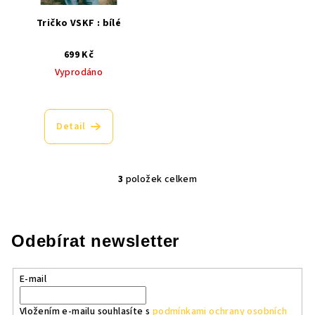
Tričko VSKF : bílé
699 Kč
Vyprodáno
Detail
3
položek celkem
O
v
l
á
Odebírat newsletter
d
a
E-mail
c
í
Vložením e-mailu souhlasíte s
podmínkami ochrany osobních