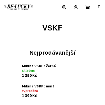
Přejít
na
obsah
Nákupní
Hledat
Přihlášení
VSKF
košík
Nejprodávanější
Mikina VSKF : černá
Skladem
1 390 Kč
Mikina VSKF : mint
Vyprodáno
1 390 Kč