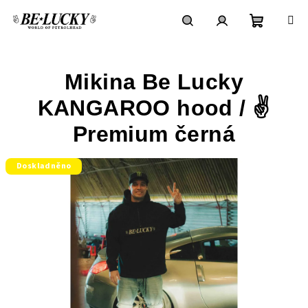
Přejít
na
obsah
Nákupní
Hledat
Přihlášení
Mikina Be Lucky
košík
KANGAROO hood / ✌️
Premium černá
Doskladněno