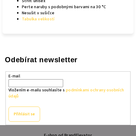
Střih: unisex
Perte naruby s podobnými barvami na 30 °C
Nesušit v sušičce
Tabulka velikostí
Odebírat newsletter
E-mail
Vložením e-mailu souhlasíte s
podmínkami ochrany osobních
údajů
Přihlásit se
Z
E-shop od BrandElevator