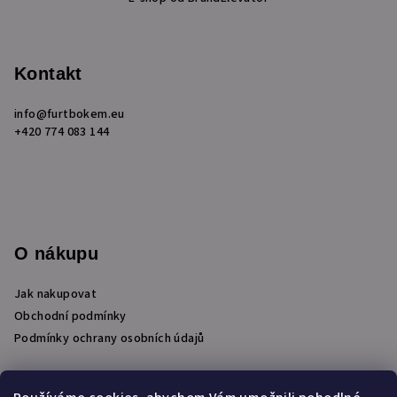
á
p
a
Kontakt
t
í
info
@
furtbokem.eu
+420 774 083 144
O nákupu
Jak nakupovat
Obchodní podmínky
Podmínky ochrany osobních údajů