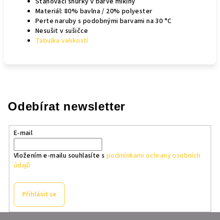
Stahovací šňůrky v barvě mikiny
Materiál: 80% bavlna / 20% polyester
Perte naruby s podobnými barvami
na 30 °C
Nesušit v sušičce
Tabulka velikostí
Odebírat newsletter
E-mail
Vložením e-mailu souhlasíte s
podmínkami ochrany osobních
údajů
Přihlásit se
Z