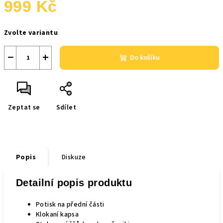
999 Kč
Měrná
Zvolte variantu
cena:
−
+
Do košíku
Zeptat se
Sdílet
Popis
Diskuze
Detailní popis produktu
Potisk na přední části
Klokaní kapsa