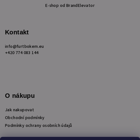
E-shop od BrandElevator
á
p
a
Kontakt
t
í
info
@
furtbokem.eu
+420 774 083 144
O nákupu
Jak nakupovat
Obchodní podmínky
Podmínky ochrany osobních údajů